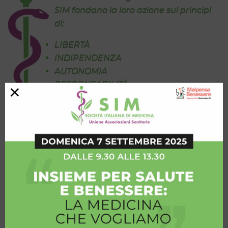
SIM fondano la loro azione sui principi
di:
LIBERTÀ
INDIPENDENZA
AUTONOMIA
RESPONSABILITÀ
×
secondo le regole dell’Etica e della
Deontologia professionale, senza
sottostare a interessi, imposizioni o
condizionamenti di qualsiasi natura,
che possano potenzialmente
influenzare le scelte sanitarie
o
orientare la Ricerca Medica.
(Statuto SIM – art. 1)