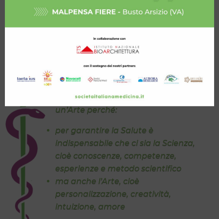
La Medicina è sia una Scienza, sia
un’Arte perché:
per garantire la Salute è
indispensabile che ci sia la Scienza,
cioè conoscenze, competenze,
esperienze e metodo scientifico
ma anche l’Arte, cioè
personalizzazione, creatività,
intuizione, amore