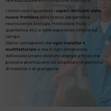
fare educazione e informazione scientifica.
I nostri corsi riguardano i
saperi derivanti dalle
nuove frontiera
della ricerca (epigenetica,
neuroscienze, biologia molecolare, fisica
quantistica etc.) e dalle esperienze cliniche sul
campo.
Siamo consapevoli che
ogni malattia è
multifattoriale
e che in ogni dimensione
dell’essere umano esistono energie e forze che
possono promuovere od ostacolare un percorso
di malattia o di guarigione.