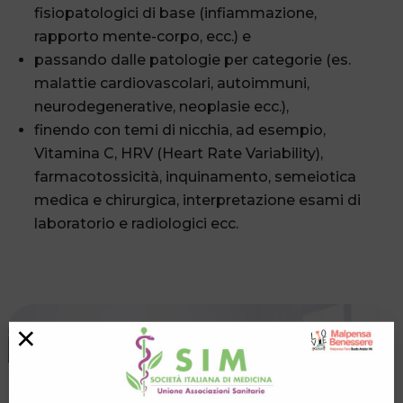
fisiopatologici di base (infiammazione,
rapporto mente-corpo, ecc.) e
passando dalle patologie per categorie (es.
malattie cardiovascolari, autoimmuni,
neurodegenerative, neoplasie ecc.),
finendo con temi di nicchia, ad esempio,
Vitamina C, HRV (Heart Rate Variability),
farmacotossicità, inquinamento, semeiotica
medica e chirurgica, interpretazione esami di
laboratorio e radiologici ecc.
×