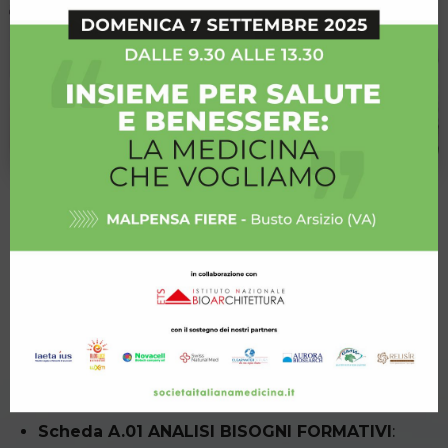
PARTECIPAZIONE
Gli Associati agli Enti Soci di SIM possono
compilare 4 diverse schede allo scopo di
influenzare l’operato del Dipartimento di
Formazione:
Scheda A.01 ANALISI BISOGNI FORMATIVI
: