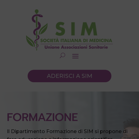
ADERISCI A SIM
FORMAZIONE
Il Dipartimento Formazione di SIM si propone di