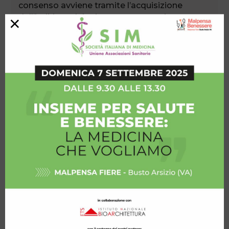
consenso avviene tramite l’acquisizione
dell’indirizzo del mittente, necessario per
×
rispondere alle richieste, quale
comportamento concludente.
Società Italiana di Medicina non svolge
attività di profilazione dei dati dei propri
utenti.
PERIODO DI CONSERVAZIONE DEI DATI
I dati raccolti dal sito durante il suo
funzionamento sono conservati per il tempo
strettamente necessario a svolgere le attività
precisate. Alla scadenza i dati saranno
cancellati o anonimizzati,
a meno che non sussistano ulteriori finalità
per la conservazione degli stessi.
AMBITO DI COMUNICAZIONE E DIFFUSIONE