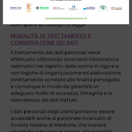
DEI DATI
I dati forniti non saranno comunicati all’estero,
se non previo esplicito consenso o per
adempiere ad obblighi di legge.
MODALITÀ DI TRATTAMENTO E
CONSERVAZIONE DEI DATI
Il trattamento dei dati personali viene
effettuato utilizzando strumenti informatici e
telematici nel rispetto delle norme in vigore e
con logiche di organizzazione ed elaborazione
strettamente correlate alle finalità perseguite
e comunque in modo da garantire un
adeguato livello di sicurezza, l’integrità e la
riservatezza dei dati trattati.
I dati personali degli utenti potranno essere
accessibili anche al personale incaricato di
Società Italiana di Medicina, che riceverà
specifiche istruzioni in merito alle modalità